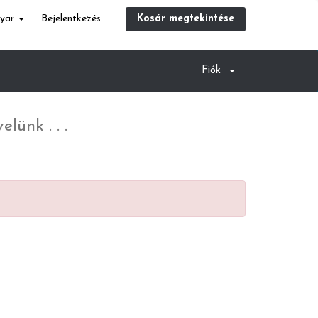
yar
Bejelentkezés
Kosár megtekintése
Fiók
lünk . . .