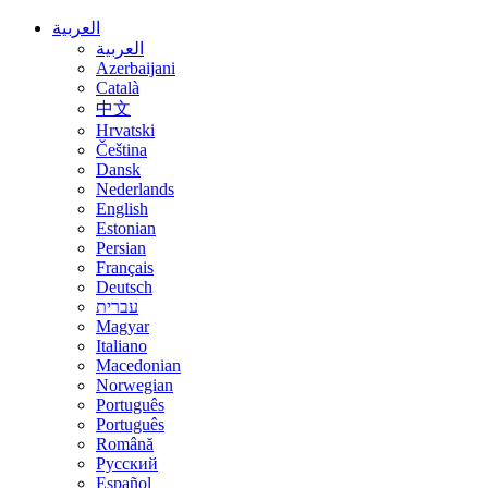
العربية
العربية
Azerbaijani
Català
中文
Hrvatski
Čeština
Dansk
Nederlands
English
Estonian
Persian
Français
Deutsch
עברית
Magyar
Italiano
Macedonian
Norwegian
Português
Português
Română
Русский
Español