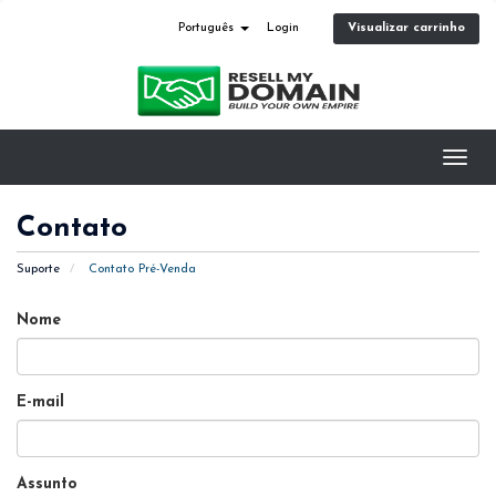
Visualizar carrinho
Português
Login
Toggl
navig
Contato
Suporte
Contato Pré-Venda
Nome
E-mail
Assunto